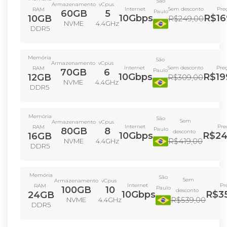
São
Armazenamento
vCpus
Sem desconto
Internet
Pre
RAM
60GB
5
Paulo
10Gbps
R$16
10GB
R$249,00
NVME
4.4GHz
DDR5
Memória
São
Armazenamento
vCpus
Sem desconto
Internet
Pre
RAM
70GB
6
Paulo
10Gbps
R$19
12GB
R$309,00
NVME
4.4GHz
DDR5
Memória
São
Sem
Armazenamento
vCpus
Internet
Pre
RAM
80GB
8
Paulo
desconto
10Gbps
R$24
16GB
R$419,00
NVME
4.4GHz
DDR5
Memória
São
Sem
Armazenamento
vCpus
Internet
Pr
RAM
100GB
10
Paulo
desconto
10Gbps
R$3
24GB
R$539,00
NVME
4.4GHz
DDR5