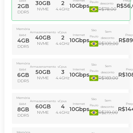
Internet
Preço
RAM
30GB
2
Paulo
desconto
10Gbps
R$56,
2GB
R$78,00
NVME
4.4GHz
DDR5
Memória
São
Sem
Armazenamento
vCpus
Internet
Preç
RAM
40GB
2
Paulo
desconto
10Gbps
R$89
4GB
R$109,00
NVME
4.4GHz
DDR5
Memória
São
Sem
Armazenamento
vCpus
Internet
Preç
RAM
50GB
3
Paulo
desconto
10Gbps
R$10
6GB
R$169,00
NVME
4.4GHz
DDR5
Memória
São
Sem
Armazenamento
vCpus
Internet
Preç
RAM
60GB
4
Paulo
desconto
10Gbps
R$14
8GB
R$219,00
NVME
4.4GHz
DDR5
Memória